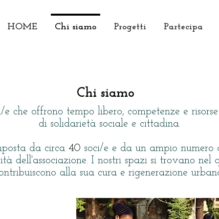
HOME
Chi siamo
Progetti
Partecipa
Chi siamo
i/e che offrono tempo libero, competenze e risors
di solidarietà sociale e cittadina.
mposta da circa
40
soci/e e da un ampio numero d
vità dell'associazione. I nostri spazi si trovano nel
ontribuiscono alla sua cura e rigenerazione urban